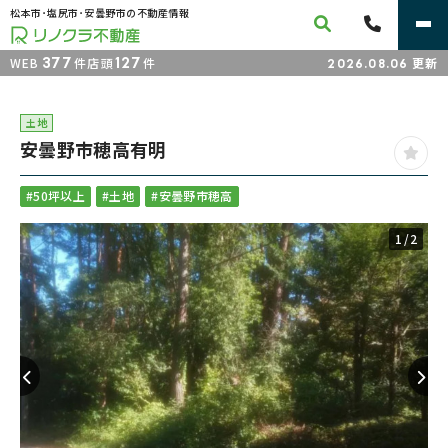
松本市･塩尻市･安曇野市の不動産情報
377
127
WEB
件
店頭
件
更新
2026.08.06
土地
安曇野市穂高有明
#50坪以上
#土地
#安曇野市穂高
1
/2