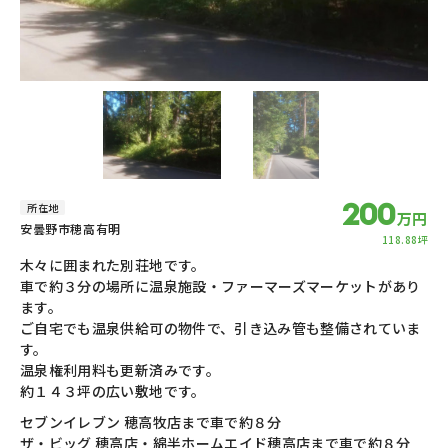
200
所在地
万円
安曇野市穂高有明
118.88坪
木々に囲まれた別荘地です。
車で約３分の場所に温泉施設・ファーマーズマーケットがあり
ます。
ご自宅でも温泉供給可の物件で、引き込み管も整備されていま
す。
温泉権利用料も更新済みです。
約１４３坪の広い敷地です。
セブンイレブン 穂高牧店まで車で約８分
ザ・ビッグ 穂高店・綿半ホームエイド穂高店まで車で約８分