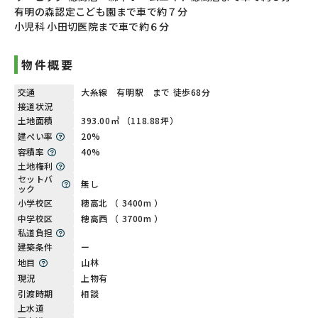
有明の森認定こども園まで車で約７分
小児科 小田切医院まで車で約６分
物件概要
交通
大糸線 有明駅 まで 徒歩68分
接道状況
土地面積
393.00㎡ （118.88坪）
建ぺい率
20%
容積率
40%
土地権利
セットバ
無し
ック
小学校区
穂高北 （ 3400m ）
中学校区
穂高西 （ 3700m ）
私道負担
建築条件
ー
地目
山林
現況
上物有
引渡時期
相談
上水道