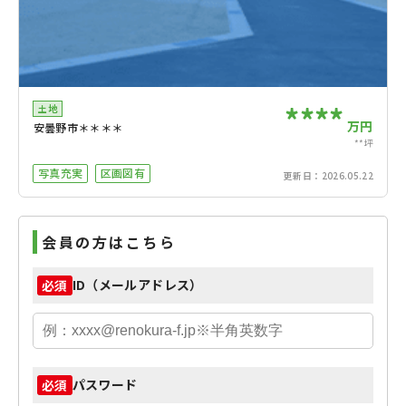
****
土地
万円
安曇野市＊＊＊＊
**坪
写真充実
区画図有
更新日：
2026.05.22
会員の方はこちら
ID（メールアドレス）
必須
パスワード
必須