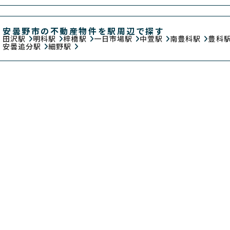
安曇野市の不動産物件を駅周辺で探す
田沢駅
明科駅
梓橋駅
一日市場駅
中萱駅
南豊科駅
豊科
安曇追分駅
細野駅