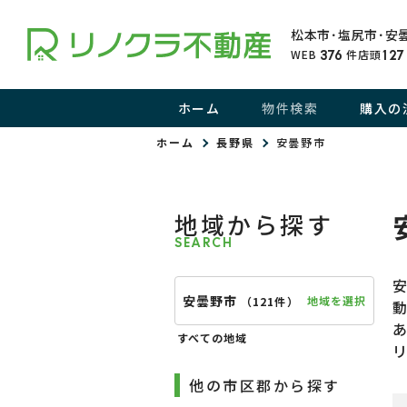
松本市･塩尻市･安
WEB
件
店頭
376
127
ホーム
物件検索
購入の
ホーム
長野県
安曇野市
地域から探す
SEARCH
安曇野市
地域を選択
（
121件
）
すべての地域
他の市区郡から探す