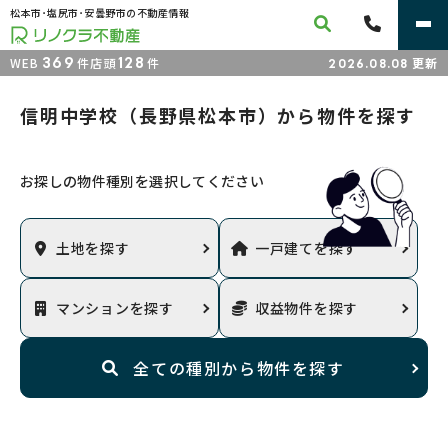
松本市･塩尻市･安曇野市の不動産情報
369
128
WEB
件
店頭
件
更新
2026.08.08
信明中学校（長野県松本市）から物件を探す
お探しの物件種別を選択してください
土地
を
探す
一戸建て
を
探す
マンション
を
探す
収益物件
を
探す
全ての種別から
物件を探す