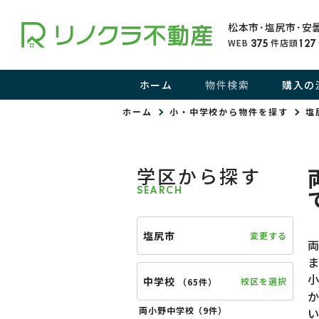
松本市･塩尻市･安
WEB
件
店頭
375
127
ホーム
物件検索
購入の
ホーム
小・中学校から物件を探す
塩
学区から探す
SEARCH
塩尻市
変更する
中学校
校区を選択
（
65件
）
両小野中学校（
9件
）