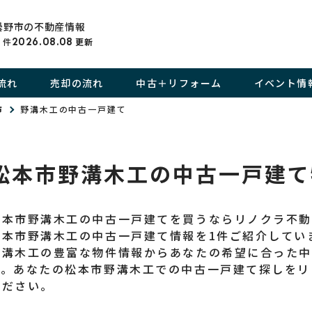
曇野市の不動産情報
件
2026.08.08
更新
8
流れ
売却の流れ
中古＋リフォーム
イベント情
市
野溝木工の中古一戸建て
松本市野溝木工の中古一戸建て
松本市野溝木工の中古一戸建てを買うならリノクラ不
松本市野溝木工の中古一戸建て情報を1件ご紹介してい
野溝木工の豊富な物件情報からあなたの希望に合った中
す。あなたの松本市野溝木工での中古一戸建て探しをリ
ください。