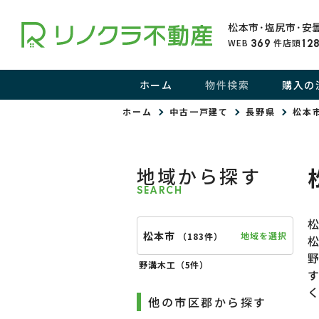
松本市･塩尻市･安
WEB
件
店頭
369
12
ホーム
物件検索
購入の
ホーム
中古一戸建て
長野県
松本
地域から探す
SEARCH
松本市
地域を選択
（
183件
）
野溝木工（
5件
）
他の市区郡から探す