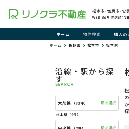
松本市･塩尻市･安
WEB
件
店頭
369
12
ホーム
物件検索
購入の
ホーム
長野県
松本市
松本駅
沿線・駅から探
す
SEARCH
大糸線
駅を選択
（
32件
）
松本駅（
4件
）
中央線
駅を選択
（
2件
）