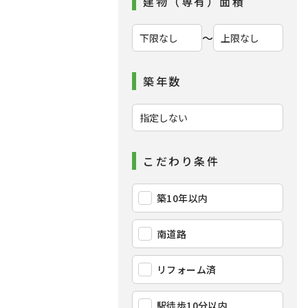
建物（専有）面積
〜
築年数
こだわり条件
築10年以内
南道路
リフォーム済
駅徒歩10分以内