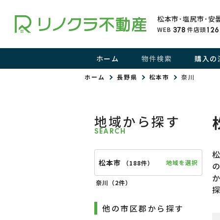
松本市･塩尻市･安
WEB
件
店頭
378
126
ホーム
物件検索
購入の
ホーム
長野県
松本市
奈川
地域から探す
SEARCH
松本市
地域を選択
（
188件
）
奈川（
2件
）
他の市区郡から探す